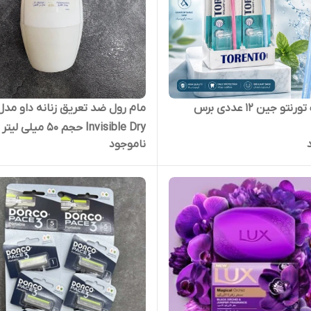
مسواک تورنتو جین ۱۲ عددی برس
مام رول ضد تعریق زنانه داو مدل
ناموجود
ساعته