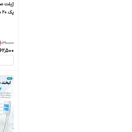
پک 20 بسته 5عددی اصلی
1,690,000
562,500