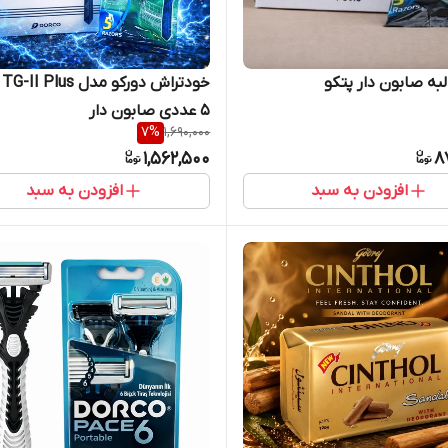
خو
۵ عددی صابون دار
7
%
1,690,000
1,562,500
8
افزودن به سبد
افزودن به سبد