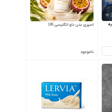
روش به
اسپری بدن داو انگلیسی UK
ناموجود