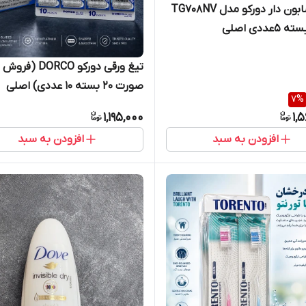
ژیلت صابون دار دورکو مدل TG708NV
تیغ ورقی دورکو DORCO (ف
صورت 20 بسته 10 عددی) اصلی
7
%
تضمینی
1,195,000
1,
افزودن به سبد
افزودن به سبد