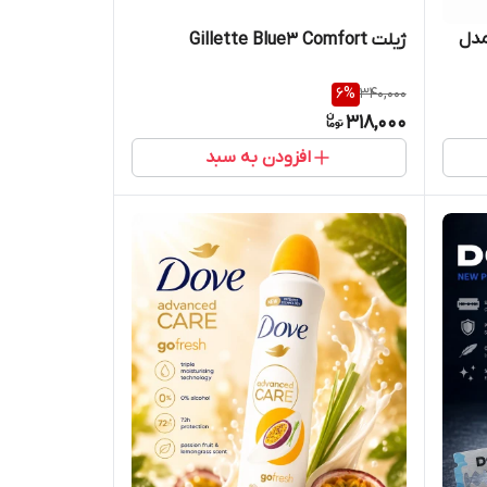
 6 عددی مدل
ژیلت Gillette Blue3 Comfort
6
%
340,000
318,000
افزودن به سبد