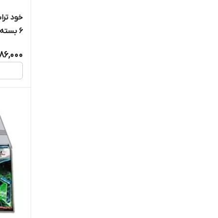
6 بسته تک عددی
186,000