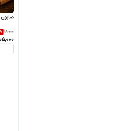
Torento
صابون صند
کاسپین
%
118,000
105,000
های دنت