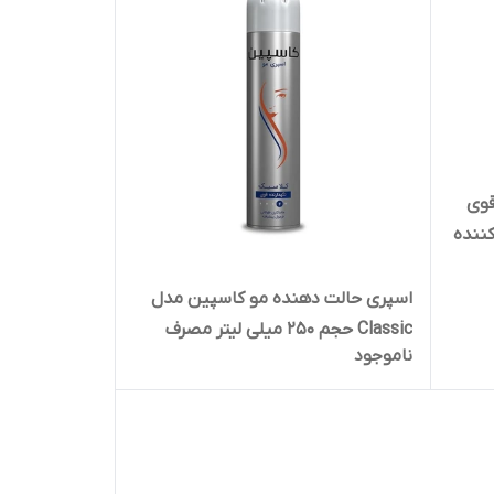
قوی
 کننده
اسپری حالت دهنده مو کاسپین مدل
Classic حجم 250 میلی لیتر مصرف
ناموجود
کننده 134.950 پک 12 عددی