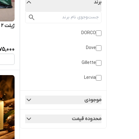
برند
ژیلت 2 لبه صابون دار پتکو
DORCO
Dove
75,000
Gillette
Lervia
LUX
موجودی
POTKO
محدوده قیمت
Sandal
Synthol