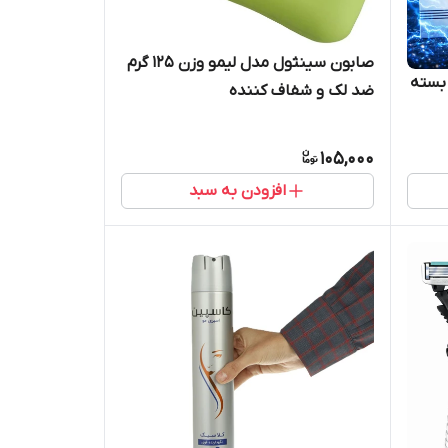
صابون سینثول مدل لیمو وزن ۱۲۵ گرم
دتراش دورکو مدل TG-II Plus بسته
ضد لک و شفاف کننده
105,000
افزودن به سبد