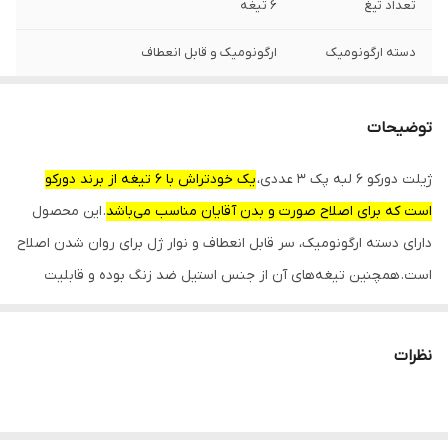
تعداد تیغ
6 تیغه
دسته ارگونومیک
ارگونومیک و قابل انعطاف
نوار ژل صابون
دارد
توضیحات
نوع جنس تیغه
استیل ضد زنگ
ژیلت دورکو 6 لبه پک 3 عددی،
یک خودتراش با 6 تیغه از برند دورکو
مناسب استفاده
اصلاح صورت و بدن آقایان
است که برای اصلاح صورت و بدن آقایان مناسب می‌باشد
. این محصول
قابلیت
چندبار مصرف و قابل شستشو
دارای دسته ارگونومیک، سر قابل انعطاف و نوار ژل برای روان شدن اصلاح
است. همچنین تیغه‌های آن از جنس استیل ضد زنگ بوده و قابلیت
شستشو و چندبار مصرف را دارد.
این خودتراش با طراحی 6 لبه، اصلاحی دقیق و روان را ارائه می‌دهد. نوار
نظرات
ژل موجود در آن به کاهش اصطکاک و تحریک پوست کمک می‌کند و
سری انعطاف‌پذیر آن، امکان اصلاح راحت در زوایای مختلف صورت را
فراهم می‌آورد. تیغه‌های استیل ضد زنگ این ژیلت، دوام بالایی دارند و به