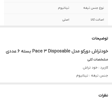
نوع جنس تیغه
تیتانیوم
اصالت کالا
اصلی
تعداد در هر بسته
6 عدد
توضیحات
دسته ارگونومیک
دارد
خودتراش دورکو مدل Pace 3 Disposable بسته 6 عددی
سری انعطاف پذیر
دارد
مشخصات کلی
نوار ژل صابون
دارد
کاربرد : خود تراش
جنس تیغه : تیتانیوم
مناسب برای : آقایان و خانم‌ها
قابل مصرف برای : 30 بار اصلاح
نظرات
سری انعطاف پذیر : دارد
نوار ژل : دارد