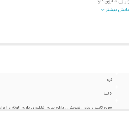
ار ژل صابون
:
دارد
شدار
:
دور از دسترس کودکان نگهداری کنید.
مایش بیشتر
وه نگهداری
:
در جای خشک و خنک نگهداری شود.
کره
6 لبه
سری ثابت و بدون تعویض ، دارای سری رفلکس ، دارای آلوئه ورا برای مرطوب 
دارد