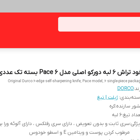
راش 6 لبه دورکو اصلی مدل Pace 6 بسته تک عددی
Original Durco 6-edge self-sharpening knife, Pace model, 6 single-piece packa
ند:
DORCO
ته‌بندی
:
ژیلت | تیغ
ور سازنده
:
کره
داد تیغ
:
6 لبه
ژگی
:
سری ثابت و بدون تعویض ، دارای سری رفلکس ، دارای آلوئه ورا بر
مرطوب کردن پوست و ویتامین E و اسطو خودوس