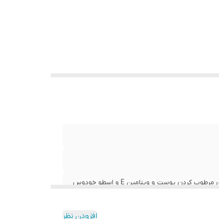
کردن پوست و ویتامین E و اسطو خودوس
افزودن نظر