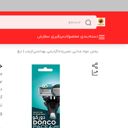
دسته‌بندی محصولات
پیگیری سفارش
پخش مواد غذایی نصیرزاده
/
آرایشی بهداشتی
/
ژیلت | تیغ
خود ت
ge
بر
دس
کش
تع
وی