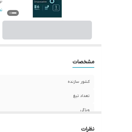
نو
ه
ن
شی
مشخصات
کشور سازنده
تعداد تیغ
ویژگی
نوار ژل صابون
نظرات