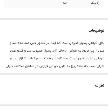
ارگانیک
بله
توضیحات
چای، گیاهی بسیار قدیمی است که ابتدا در کشور چین مشاهده شد و
پس از پی بردن به خواص درمانی آن، بسیار محبوب شد و کشورهای
اروپایی نیز خواهان این گیاه شفابخش شدند. چای گیاه مناطق آسیای
شرقی است که به‌تدریج به دلیل خواص فراوان در مناطق مختلف جهان
کشت شد. این گیاه مفید سرشار از آنتی‌اکسیدان است که می‌تواند از بروز
سرطان جلوگیری کند؛ همچنین به‌عنوان منبعی از کافئین، شناخته
نظرات
می‌شود و درد عضلات را پس از ورزش کردن کاهش می‌دهد. برگ
خشک‌شده چای، به‌طورمعمول مورداستفاده قرار می‌گیرد اما دم کردن گیاه
تازه آن می‌تواند بسیار مفید و لذت‌بخش‌تر باشد. مصرف چای پس از طی