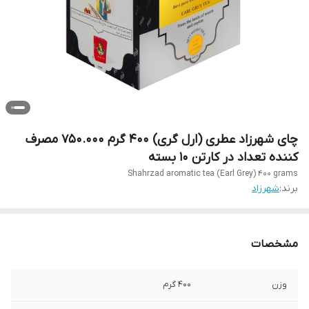
چای شهرزاد عطری (ارل گری) 400 گرم 750.000 مصرف
کننده تعداد در کارتن 10 بسته
Shahrzad aromatic tea (Earl Grey) 400 grams
برند:
شهرزاد
مشخصات
وزن
400 گرم