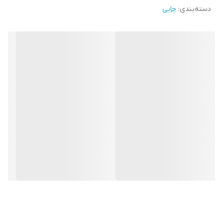
دسته‌بندی
:
چایی
کردن یک روز طولانی می‌تواند انرژی شما را بازیابی کند و به‌قول معروف،
خستگی شما را بیرون کند. چای سیاه در ایران بسیار پرطرفدار است ، اما به
دلیل خواص فراوان چای سبز، این چای نیز توانسته محبوب شود. چای ارل
گری شهرزاد یک چای خوش‌بو است که 400 گرم وزن دارد و در کنار توت
خشک در یک روز بارانی، می‌توانید از آن لذت ببرید. ارزش خرید به
نسبت قیمت