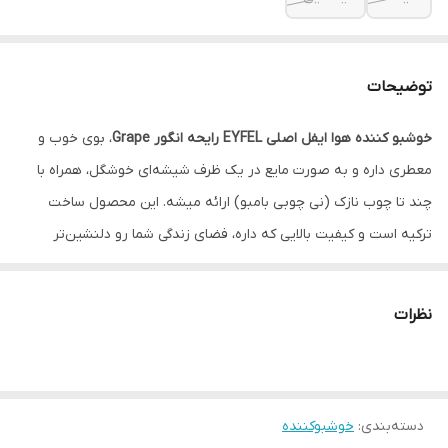
توضیحات
خوشبو کننده هوا ایفل اصلی EYFEL رایحه انگور Grape
، بوی خوب و
معطری داره و به صورت مایع در یک ظرف شیشه‌ای خوشگل، همراه با
چند تا چوب نازک (نی چوبی بامبو) ارائه میشه. این محصول ساخت
ترکیه است و کیفیت بالایی که داره، فضای زندگی شما رو دلنشین‌تر
می‌کنه.
خوشبو کننده هوا ایفل اصل EYFEL رایحه انگور Grape
با ظاهر زیبا و
نظرات
جذابش، شامل یک ظرف شیشه‌ای شفاف، درپوش و چند تا چوب نازکه
که به زیبایی محیط شما کمک می‌کنه. شیشه شفاف و درپوش زیبا، این
محصول رو به یک گزینه عالی برای دکوراسیون تبدیل کرده.
دسته‌بندی
:
خوشبوکننده
نحوه استفاده از خوشبو کننده هوا ایفل EYFEL رایحه جنگل استوایی