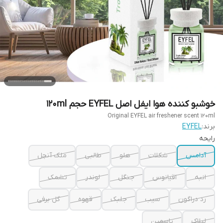
خوشبو کننده هوا ایفل اصل EYFEL حجم 120ml
Original EYFEL air freshener scent 120ml
برند:
EYFEL
رایحه
آدامس
شکلات
هلو
طالبی
ملک آنجل
انبه
اقیانوس
جنگل
لوندر
تشمک
رد دراگون
سیب
جلبک
قهوه
گل برفی
لیلاک
یاسمین