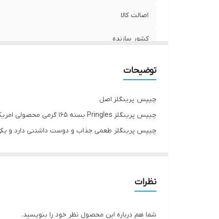
اصالت کالا
کشور سازنده
ویژگی
توضیحات
چیپس پرینگلز اصل
چیپس پرینگلز Pringles بسته 165 گرمی محصولی امریکایی و تولید شده در انگلستان
چیپس پرینگلز طعمی جذاب و دوست داشتنی دارد و یکی ا
چیپس پرینگلز بدون کلسترول و ربی ترانس بوده و محصول
ویژگی های چیس پرینگلز
مناسب برای افراد گیاهخوار
نظرات
بدون کلسترول و چربی ترانس
دارای شکل منحصر به فرد و خوش طعم
شما هم درباره این محصول نظر خود را بنویسید.