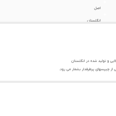
اصل
انگلستان
کیفیتی بینظیر مناسب برای گیاه خواران حاوی فیبر و پروتئین دارای
ز چیپسهای پرطرفدار بشمار می رود.
ی بسیار ایده آل برای افراد گیاهخوار می باشد