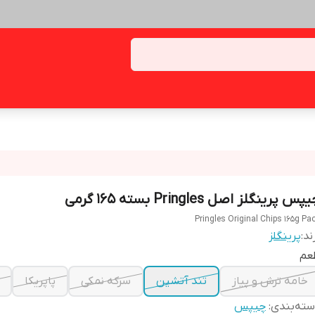
پس پرینگلز اصل Pringles بسته 165 گرمی
Pringles Original Chips 165g Pa
ند:
پرینگلز
عم
خامه ترش و پیاز
تند آتشین
سرکه نمکی
پاپریکا
ته‌بندی
:
چیپس