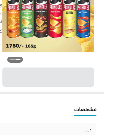
و
اص
کش
وی
مشخصات
وزن