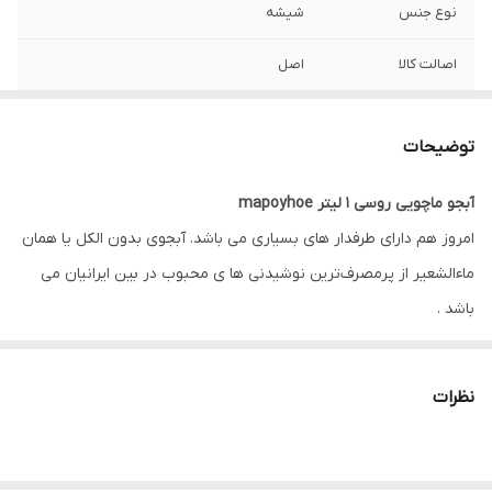
نوع جنس
شیشه
اصالت کالا
اصل
توضیحات
آبجو ماچویی روسی 1 لیتر mapoyhoe
امروز هم دارای طرفدار های بسیاری می باشد. آبجوی بدون الکل یا همان
ماءالشعیر از پرمصرف‌ترین نوشیدنی ها ی محبوب در بین ایرانیان می
باشد .
پاکسازی درونی با آبجو ماچویی روسی:
نظرات
آب جو می تواند به واقع در پاکسازی بدن از طریق دستگاه ادراری مفید
واقع شود. گروهی از قندها به نام بتا-گلوکان ها B-Glucan که در دیواره
های سلولی جو وجود دارند، عامل کلیدی در این زمینه هستند. بر همین