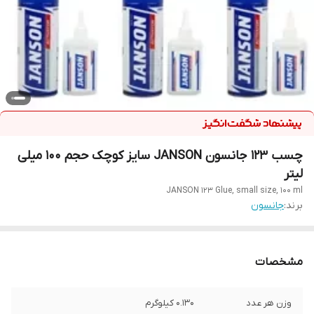
چسب 123 جانسون JANSON سایز کوچک حجم 100 میلی
لیتر
JANSON 123 Glue, small size, 100 ml
برند:
جانسون
مشخصات
وزن هر عدد
0.130 کیلوگرم