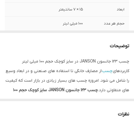
ابعاد
15 × 7 سانتیمتر
حجم هر عدد
100 میلی لیتر
ویژگی محصول
کاغذ, مقوا, شیشه, چوب, فلز
توضیحات
چسب 123 جانسون JANSON در سایز کوچک حجم 100 میلی لیتر
کاربردهای
چسب
از مصارف خانگی تا استفاده‌ های صنعتی و در ابعاد وسیع
را شامل می‌ شود. امروزه چسب های بسیار زیادی در بازار است که کیفیت
های متفاوتی دارد.
چسب 123 جانسون JANSON سایز کوچک حجم 100
میلی لیتر
یکی از با کیفیت ترین چسب های موجود در بازار است که
قدرت چسبندگی بسیار بالایی دارد. این محصول ماده‌ ای چسبناک بوده که
نظرات
از آن برای اتصال قطعات مختلف استفاده می‌ شود. همچنین
چسب
123
جانسون دارای ظرف اسپری و ظرف چسب مایع جداگانه می باشد. این