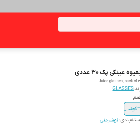
میوه عینکی پک 30 عددی
Juice glasses, pack of 
ند:
GLASSES
عم
کولا
ته‌بندی
:
نوشیدنی