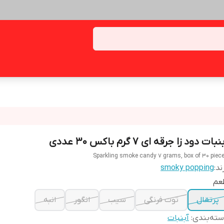
نبات دود زا جرقه ای 7 گرم باکس 30 عددی
Sparkling smoke candy 7 grams, box of 30 piec
ند:
smoky popping
عم
پرتقال
توت فرنگی
سیب
انگور
انبه
ته‌بندی
:
آبنبات