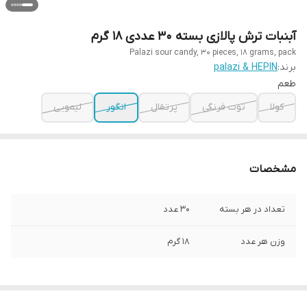
آبنبات ترش پالازی بسته 30 عددی ۱۸ گرم
Palazi sour candy, 30 pieces, 18 grams, pack
برند:
palazi & HEPIN
طعم
کولا
توت فرنگی
پرتقال
انگور
لیمویی
مشخصات
تعداد در هر بسته
30 عدد
وزن هر عدد
18 گرم