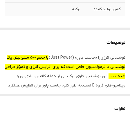
کشور تولید کننده
ترکیه
توضیحات
نوشیدنی انرژی‌زا «جاست پاور» (Just Power)
با حجم 500 میلی‌لیتر، یک
نوشیدنی با فرمولاسیون خاص است که برای افزایش انرژی و تمرکز طراحی
شده است
. این نوشیدنی حاوی ترکیباتی از جمله کافئین، تائورین و
ویتامین‌های گروه B است. به طور کلی، جاست پاور برای افزایش عملکرد
جسمی و ذهنی، به ویژه در فعالیت‌های روزمره، ورزش و شرایط پرفشار
توصیه می‌شود.
نظرات
مشخصات کلی انرژی‌زا جاست پاور:
حجم: