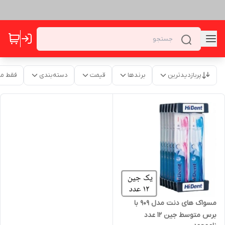
پربازدیدترین
برندها
قیمت
دسته‌بندی
فقط م
مسواک های دنت مدل 909 با
برس متوسط جین 12 عدد