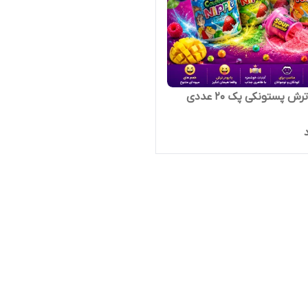
ش پستونکی پک 20 عددی