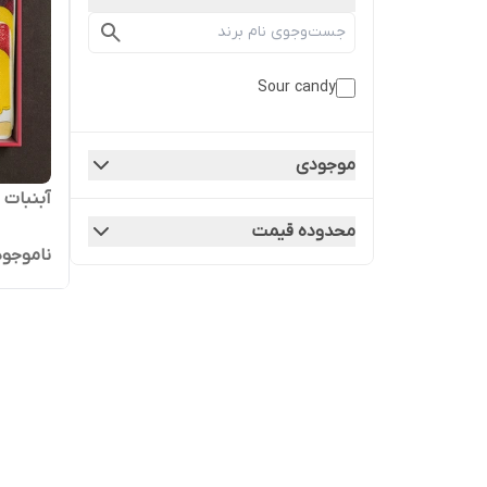
Sour candy
موجودی
آبنبات ترش our 9
محدوده قیمت
ناموجود