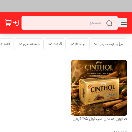
پربازدیدترین
برندها
قیمت
دسته‌بندی
فقط م
صابون صندل سینثول ۱۲۵ گرمی