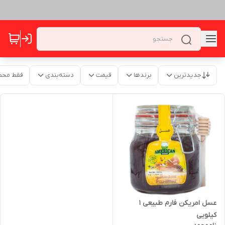
جدیدترین
برندها
قیمت
دسته‌بندی
فقط محص
عسل امریکن فارم طبیعی 1
کیلویی