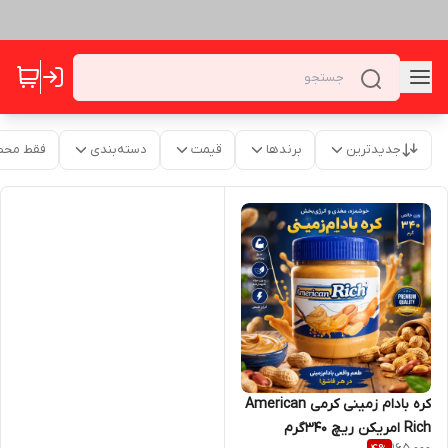
جدیدترین
برندها
قیمت
دسته‌بندی
فقط محص
کره بادام زمینی کرمی American
Rich امریکن ریچ 340گرم